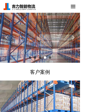
首页
끀
关于我们
仓储货架
넳
넲
立体库货架
AGV/RGV小车
仓库管理系统
客户案例
新闻中心
成功案例
联系我们