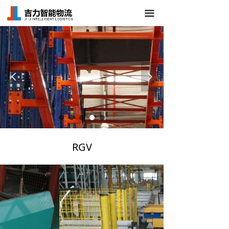
首页
끀
关于我们
仓储货架
넳
넲
立体库货架
AGV/RGV小车
仓库管理系统
RGV
新闻中心
成功案例
联系我们