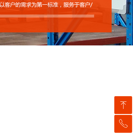
ꁸ
ꂅ
回到顶部