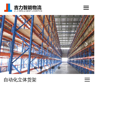
首页
끀
关于我们
仓储货架
넳
넲
立体库货架
AGV/RGV小车
仓库管理系统
自动化立体货架
끀
新闻中心
成功案例
联系我们